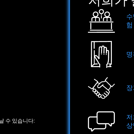
저희가 
수
험
명
장
저
날 수 있습니다:
상