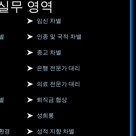
실무 영역
임신 차별
별
인종 및 국적 차별
종교 차별
은행 전문가 대리
의료 전문가 대리
별
퇴직금 협상
성희롱
 환경
성적 지향 차별